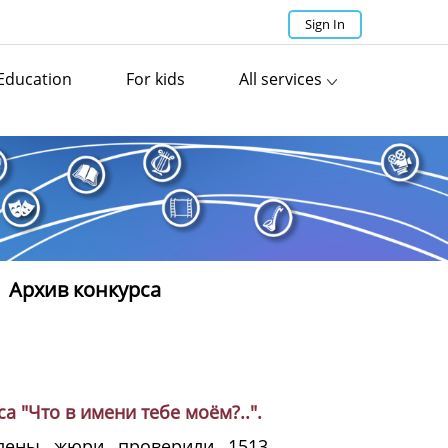
Sign In
Education
For kids
All services
Архив конкурса
 "Что в имени тебе моём?..".
Члены жюри проверили 1513